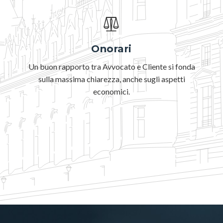
Protezione degli incapaci (tutele e curatele)
ECHR
Onorari
Un buon rapporto tra Avvocato e Cliente si fonda
sulla massima chiarezza, anche sugli aspetti
economici.