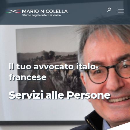
Il tuo avvocato italo-
francese
It
Servizi alle Persone
Fr